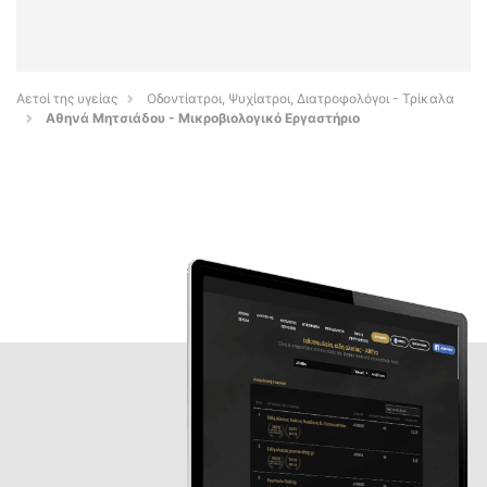
Αετοί της υγείας
Οδοντίατροι, Ψυχίατροι, Διατροφολόγοι - Τρίκαλα
Αθηνά Μητσιάδου - Μικροβιολογικό Εργαστήριο