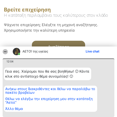
Βρείτε επιχείρηση
Η κατάταξη περιλαμβάνει τους καλύτερους στον κλάδο
Ψάχνετε επιχείρηση; Ελέγξτε τη μηχανή αναζήτησης.
Χρησιμοποιήστε την καλύτερη υπηρεσία
Αναζήτηση
ΑΕΤΟΊ της υγείας
Live chat
12:04
Γεια σας. Χαίρομαι που θα σας βοηθήσω! 🙂 Κάντε
κλικ στο αντίστοιχο θέμα συνομιλίας! 🙂
Διοργανωτής της
Κατάταξη
Επικοινωνία
Ανήκω στους διακριθέντες και θέλω να παραλάβω το
κατάταξης
Διακριθέντες
Επικοινωνία
πακέτο βραβείων
BEAUTIFUL COMPANY
Λίστα όλων
Μονοπρόσωπη ΙΚΕ
των
Θέλω να ελέγξω την επιχείρηση μου στην κατάταξη
ΤΗΛ. ΕΠΙΚΟΙΝΩΝΙΑΣ:
διακριθέντων
"Αετοί"
2104128019
Μεθοδολογία
Άλλο θέμα
email:
Όροι &
aetoi@beautifulcompany.co
προϋποθέσεις
ΠΟΛΙΤΙΚΗ