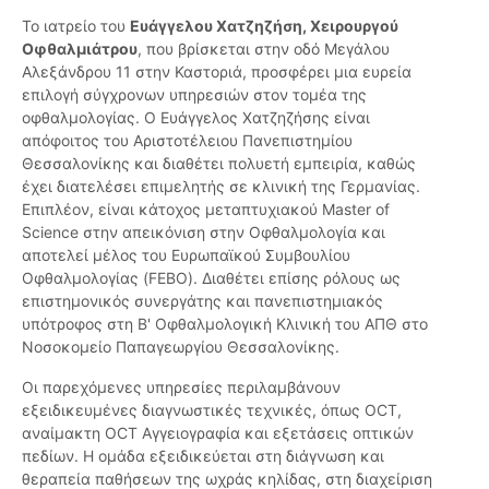
Το ιατρείο του
Ευάγγελου Χατζηζήση, Χειρουργού
Οφθαλμιάτρου
, που βρίσκεται στην οδό Μεγάλου
Αλεξάνδρου 11 στην Καστοριά, προσφέρει μια ευρεία
επιλογή σύγχρονων υπηρεσιών στον τομέα της
οφθαλμολογίας. Ο Ευάγγελος Χατζηζήσης είναι
απόφοιτος του Αριστοτέλειου Πανεπιστημίου
Θεσσαλονίκης και διαθέτει πολυετή εμπειρία, καθώς
έχει διατελέσει επιμελητής σε κλινική της Γερμανίας.
Επιπλέον, είναι κάτοχος μεταπτυχιακού Master of
Science στην απεικόνιση στην Οφθαλμολογία και
αποτελεί μέλος του Ευρωπαϊκού Συμβουλίου
Οφθαλμολογίας (FEBO). Διαθέτει επίσης ρόλους ως
επιστημονικός συνεργάτης και πανεπιστημιακός
υπότροφος στη Β' Οφθαλμολογική Κλινική του ΑΠΘ στο
Νοσοκομείο Παπαγεωργίου Θεσσαλονίκης.
Οι παρεχόμενες υπηρεσίες περιλαμβάνουν
εξειδικευμένες διαγνωστικές τεχνικές, όπως OCT,
αναίμακτη OCT Αγγειογραφία και εξετάσεις οπτικών
πεδίων. Η ομάδα εξειδικεύεται στη διάγνωση και
θεραπεία παθήσεων της ωχράς κηλίδας, στη διαχείριση