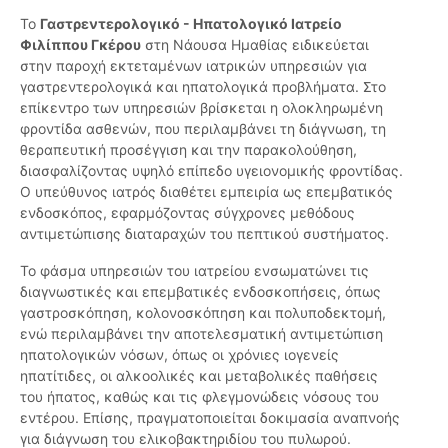
Το
Γαστρεντερολογικό - Ηπατολογικό Ιατρείο
Φιλίππου Γκέρου
στη Νάουσα Ημαθίας ειδικεύεται
στην παροχή εκτεταμένων ιατρικών υπηρεσιών για
γαστρεντερολογικά και ηπατολογικά προβλήματα. Στο
επίκεντρο των υπηρεσιών βρίσκεται η ολοκληρωμένη
φροντίδα ασθενών, που περιλαμβάνει τη διάγνωση, τη
θεραπευτική προσέγγιση και την παρακολούθηση,
διασφαλίζοντας υψηλό επίπεδο υγειονομικής φροντίδας.
Ο υπεύθυνος ιατρός διαθέτει εμπειρία ως επεμβατικός
ενδοσκόπος, εφαρμόζοντας σύγχρονες μεθόδους
αντιμετώπισης διαταραχών του πεπτικού συστήματος.
Το φάσμα υπηρεσιών του ιατρείου ενσωματώνει τις
διαγνωστικές και επεμβατικές ενδοσκοπήσεις, όπως
γαστροσκόπηση, κολονοσκόπηση και πολυποδεκτομή,
ενώ περιλαμβάνει την αποτελεσματική αντιμετώπιση
ηπατολογικών νόσων, όπως οι χρόνιες ιογενείς
ηπατίτιδες, οι αλκοολικές και μεταβολικές παθήσεις
του ήπατος, καθώς και τις φλεγμονώδεις νόσους του
εντέρου. Επίσης, πραγματοποιείται δοκιμασία αναπνοής
για διάγνωση του ελικοβακτηριδίου του πυλωρού.