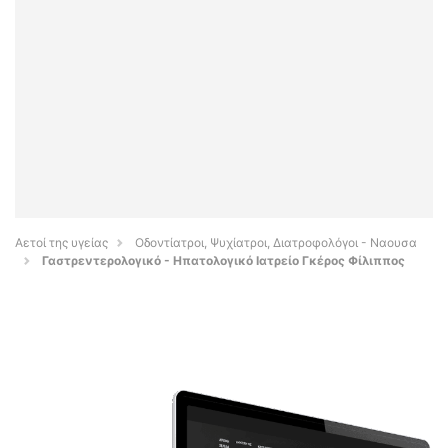
Αετοί της υγείας
Οδοντίατροι, Ψυχίατροι, Διατροφολόγοι - Ναουσα
Γαστρεντερολογικό - Ηπατολογικό Ιατρείο Γκέρος Φίλιππος