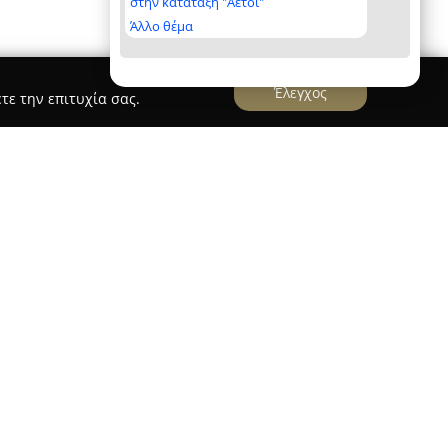
στην κατάταξη "Αετοί"
Άλλο θέμα
Έλεγχος
τε την επιτυχία σας.
s
έχει έδρα τη Γλυφάδα και παρέχει
εστιάζουν στις εξατομικευμένες ανάγκες των
ης εταιρείας περιλαμβάνει την ενίσχυση της
ίθησης μέσω της διατήρησης ενός υγιούς,
ντας εξειδικευμένη επιστημονική ομάδα με
άρτιση.
tal Specialists βασίζεται σε ευρωπαϊκά