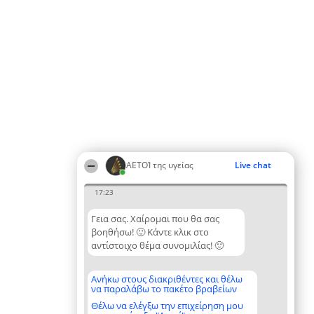
ΑΕΤΟΊ της υγείας
Live chat
17:23
Γεια σας. Χαίρομαι που θα σας
βοηθήσω! 🙂 Κάντε κλικ στο
αντίστοιχο θέμα συνομιλίας! 🙂
Ανήκω στους διακριθέντες και θέλω
να παραλάβω το πακέτο βραβείων
Θέλω να ελέγξω την επιχείρηση μου