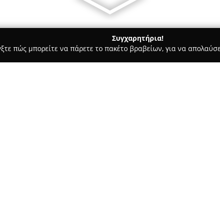
Συγχαρητήρια!
γξτε πώς μπορείτε να πάρετε το πακέτο βραβείων, για να απολαύσε
ροφολόγοι - Γλυφάδα
Monogyios Dental Specialists
Σχετικά με την εταιρεία:
Η
Monogyios Dental Specialist
οδοντιατρικές υπηρεσίες που 
ασθενών. Η βασική αποστολή τ
υγείας αλλά και της αυτοπεπο
Δείτε περισσότερα >>
λαμπερού χαμόγελου, αξιοποιώ
σημαντική εκπαίδευση και κατ
Η φιλοσοφία της Monogyios Den