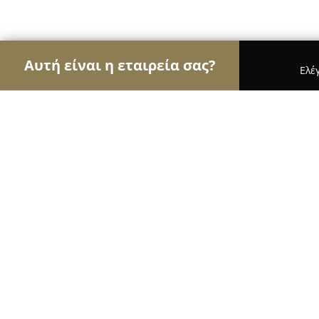
Αυτή είναι η εταιρεία σας?
Ελέ
Αετοί της υγείας
Οδοντίατροι, Ψυχίατροι, Διατ
Monogyios Dental Specialists
9.3
(50)
Γλυφάδα, Γρηγορίου Λαμπράκη 6