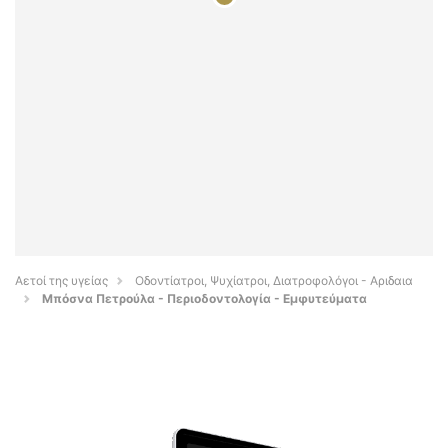
Αετοί της υγείας
Οδοντίατροι, Ψυχίατροι, Διατροφολόγοι - Αριδαια
Μπόσνα Πετρούλα - Περιοδοντολογία - Εμφυτεύματα