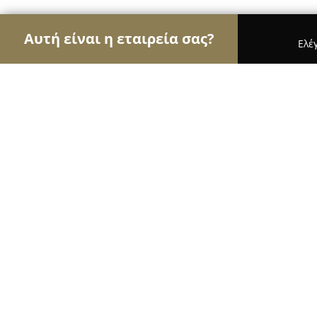
Αυτή είναι η εταιρεία σας?
Ελέ
Αετοί της υγείας
Οδοντίατροι, Ψυχίατροι, Διατρ
Dental Future Αthens - Οικογενεια
Φροντίδα
9.6
(63)
Βριλήσσια, Λεωφόρος Πεντέλης 39Α και Έκτορος