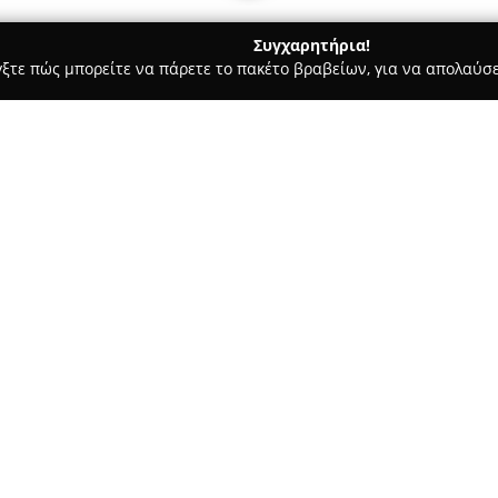
Συγχαρητήρια!
γξτε πώς μπορείτε να πάρετε το πακέτο βραβείων, για να απολαύσε
οφολόγοι - Βριλήσσια
Dental Future Αthens - Οικογενειακή 
κή Οδοντιατρική
Σχετικά με την εταιρεία:
Το οδοντιατρικό κέντρο
Dental
Φροντίδα
λειτουργεί στην Αθ
υψηλής ποιότητας. Βασικό στοι
εξατομικευμένη φροντίδα, πα
που καλύπτουν τόσο τις ανάγκε
Δείτε περισσότερα >>
κέντρο αξιοποιεί εξελιγμένες 
επάρκεια του προσωπικού σε 
εργαστηρίων, με στόχο την επ
αποτελεσμάτων.