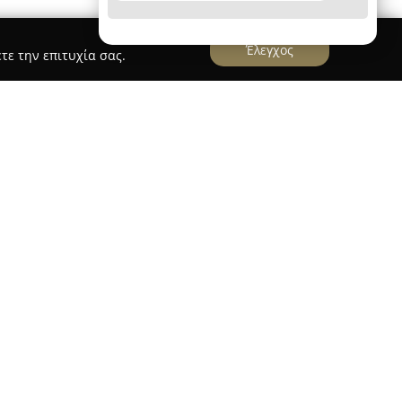
Έλεγχος
τε την επιτυχία σας.
Οδοντιατρική Φροντίδα
 Future Athens - Οικογενειακή Οδοντιατρική
ήνα και χαρακτηρίζεται από σύγχρονες υποδομές
χείο της λειτουργίας του είναι η
ρέχοντας ευρύ φάσμα οδοντιατρικών υπηρεσιών
ς υγείας όσο και αισθητικής χαμόγελου. Το
τεχνολογίες και στηρίζεται στην επιστημονική
συνδυασμό με τη χρήση κορυφαίων υλικών και
ίτευξη σταθερών και διαχρονικών