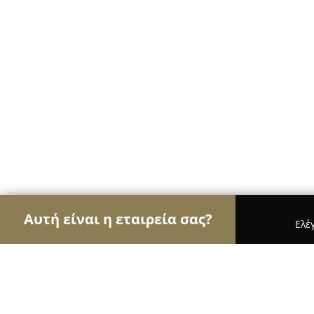
Αυτή είναι η εταιρεία σας?
Ελέ
Αετοί της υγείας
Οδοντίατροι, Ψυχίατροι, Διατ