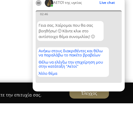
ΑΕΤΟΊ της υγείας
Live chat
02:46
Γεια σας. Χαίρομαι που θα σας
βοηθήσω! 🙂 Κάντε κλικ στο
αντίστοιχο θέμα συνομιλίας! 🙂
Ανήκω στους διακριθέντες και θέλω
να παραλάβω το πακέτο βραβείων
Θέλω να ελέγξω την επιχείρηση μου
στην κατάταξη "Αετοί"
Άλλο θέμα
Έλεγχος
τε την επιτυχία σας.
ός Χειρουργός