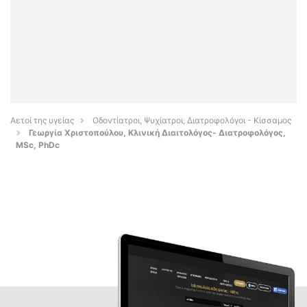
Αετοί της υγείας
Οδοντίατροι, Ψυχίατροι, Διατροφολόγοι - Κίσσαμος
Γεωργία Χριστοπούλου, Κλινική Διαιτολόγος- Διατροφολόγος,
MSc, PhDc