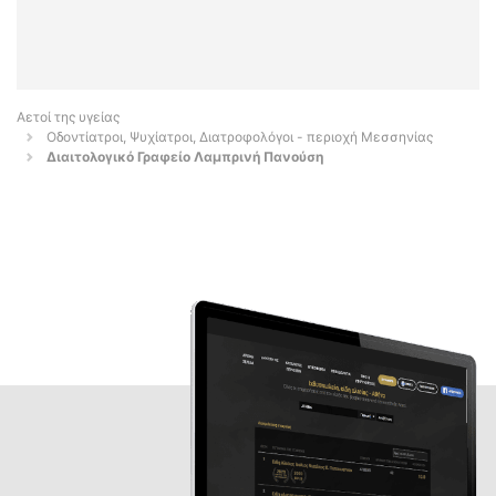
Αετοί της υγείας
Οδοντίατροι, Ψυχίατροι, Διατροφολόγοι - περιοχή Μεσσηνίας
Διαιτολογικό Γραφείο Λαμπρινή Πανούση