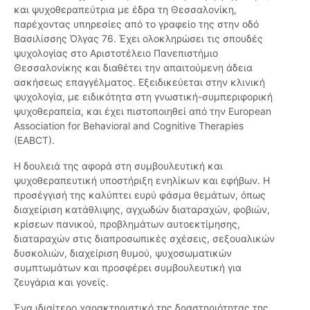
και ψυχοθεραπεύτρια με έδρα τη Θεσσαλονίκη,
παρέχοντας υπηρεσίες από το γραφείο της στην οδό
Βασιλίσσης Όλγας 76. Έχει ολοκληρώσει τις σπουδές
ψυχολογίας στο Αριστοτέλειο Πανεπιστήμιο
Θεσσαλονίκης και διαθέτει την απαιτούμενη άδεια
ασκήσεως επαγγέλματος. Εξειδικεύεται στην κλινική
ψυχολογία, με ειδικότητα στη γνωστική-συμπεριφορική
ψυχοθεραπεία, και έχει πιστοποιηθεί από την European
Association for Behavioral and Cognitive Therapies
(EABCT).
Η δουλειά της αφορά στη συμβουλευτική και
ψυχοθεραπευτική υποστήριξη ενηλίκων και εφήβων. Η
προσέγγισή της καλύπτει ευρύ φάσμα θεμάτων, όπως
διαχείριση κατάθλιψης, αγχωδών διαταραχών, φοβιών,
κρίσεων πανικού, προβλημάτων αυτοεκτίμησης,
διαταραχών στις διαπροσωπικές σχέσεις, σεξουαλικών
δυσκολιών, διαχείριση θυμού, ψυχοσωματικών
συμπτωμάτων και προσφέρει συμβουλευτική για
ζευγάρια και γονείς.
Ένα ιδιαίτερο χαρακτηριστικό της δραστηριότητας της