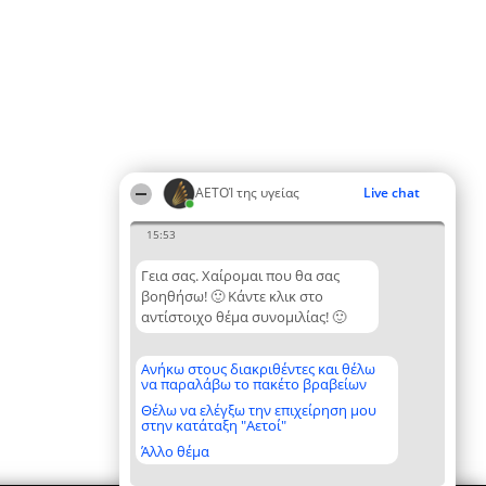
ΑΕΤΟΊ της υγείας
Live chat
15:53
Γεια σας. Χαίρομαι που θα σας
βοηθήσω! 🙂 Κάντε κλικ στο
αντίστοιχο θέμα συνομιλίας! 🙂
Ανήκω στους διακριθέντες και θέλω
να παραλάβω το πακέτο βραβείων
Θέλω να ελέγξω την επιχείρηση μου
στην κατάταξη "Αετοί"
Άλλο θέμα