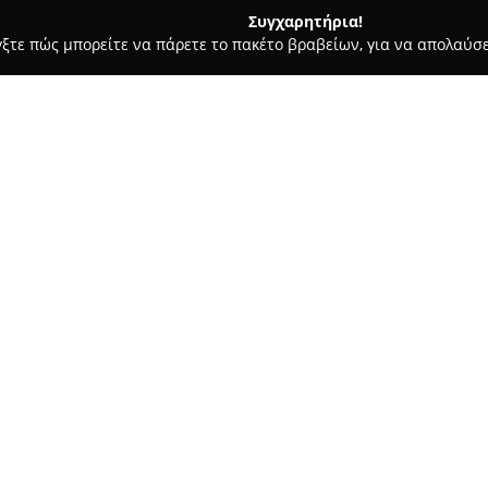
Συγχαρητήρια!
γξτε πώς μπορείτε να πάρετε το πακέτο βραβείων, για να απολαύσε
οφολόγοι - Περιστέρι
ΔΑΛΛΑ ΑΙΚΑΤΕΡΙΝΗ- Παιδοψυχίατρος
ος
Σχετικά με την εταιρεία:
Η
Δάλλα Αικατερίνη
δραστηρι
Περιστέρι, στην οδό Θεμιστοκ
υγείας που καλύπτουν παιδιά 
εκτιμήσεις, ψυχοθεραπεία, καθ
υποστήριξη της ανάπτυξης και
Η Αικατερίνη Δάλλα αντιμετωπ
αυτών δυσκολίες σχετικές με δ
σχολικού εκφοβισμού. Επιπλέο
εθισμού στο διαδίκτυο, διατα