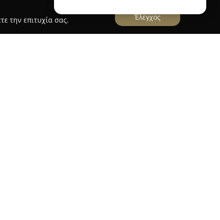
Έλεγχος
τε την επιτυχία σας.
οποιείται ως παιδοψυχίατρος με έδρα το
λέους 65, προσφέροντας υπηρεσίες ψυχικής
και εφήβους. Προσφέρει διαγνωστικές
ώς και γονεϊκή συμβουλευτική, με επίκεντρο την
 της γενικότερης ευημερίας των νεαρών ατόμων.
ίζει ένα μεγάλο εύρος περιστατικών, μεταξύ
ιαζύγια, φοβίες, σχολική άρνηση και φαινόμενα
ν, παρέχει υποστήριξη για θέματα κατάθλιψης,
ραχές φάσματος αυτισμού, σύνδρομο Asperger