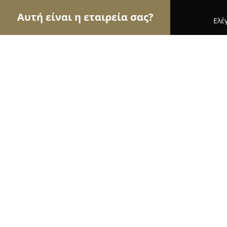
Αυτή είναι η εταιρεία σας?
Ελέ
Αετοί της υγείας
Οδοντίατροι, Ψυχίατροι, Διατρ
ΔΑΛΛΑ ΑΙΚΑΤΕΡΙΝΗ- Παιδοψυχίατρ
8
(15)
Περιστέρι, Θεμιστοκλέους 65
Εμφάνιση αριθμού τηλεφώνου