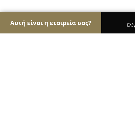
Αυτή είναι η εταιρεία σας?
Ελέ
Αετοί της υγείας
Οδοντίατροι, Ψυχίατροι, Διατ
Φυσικοθεραπεία Αλέξανδρος Μωρα
9.4
(52)
Μοσχάτο, Moschato