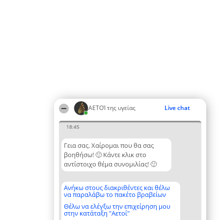
ΑΕΤΟΊ της υγείας
Live chat
18:45
Γεια σας. Χαίρομαι που θα σας
βοηθήσω! 🙂 Κάντε κλικ στο
αντίστοιχο θέμα συνομιλίας! 🙂
Ανήκω στους διακριθέντες και θέλω
να παραλάβω το πακέτο βραβείων
Θέλω να ελέγξω την επιχείρηση μου
στην κατάταξη "Αετοί"