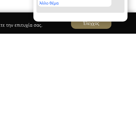
Άλλο θέμα
Έλεγχος
τε την επιτυχία σας.
κης
Αλέξανδρου Μωραϊτάκη
βρίσκεται στο
ι στον τομέα της υγείας, παρέχοντας μια ευρεία
ών. Η κύρια εστίαση αφορά την κλινική
 αποκατάστασης, καλύπτοντας διάφορα
ές διαταραχές, τραυματισμούς που σχετίζονται
ευρολογικές και καρδιοαναπνευστικές παθήσεις.
ς, Αλέξανδρος Μωραϊτάκης, διαθέτει