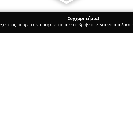
Συγχαρητήρια!
γξτε πώς μπορείτε να πάρετε το πακέτο βραβείων, για να απολαύσε
ροφολόγοι - Μοσχάτο
Φυσικοθεραπεία Αλέξανδρος Μωραϊτά
ϊτάκης
Σχετικά με την εταιρεία:
Το κέντρο
Φυσικοθεραπείας 
Μοσχάτο και δραστηριοποιείτα
γκάμα ολοκληρωμένων υπηρεσι
αξιολόγηση και τη διαδικασία
Δείτε περισσότερα >>
περιστατικά όπως μυοσκελετικ
με τον αθλητισμό, καθώς και ν
Ο υπεύθυνος φυσικοθεραπευτή