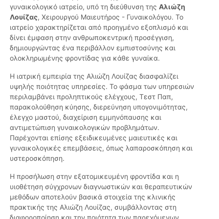
γυναικολογικό ιατρείο, υπό τη διεύθυνση της
Αλιώζη
Λουίζας
, Χειρουργού Μαιευτήρος - Γυναικολόγου. Το
ιατρείο χαρακτηρίζεται από προηγμένο εξοπλισμό και
δίνει έμφαση στην ανθρωποκεντρική προσέγγιση,
δημιουργώντας ένα περιβάλλον εμπιστοσύνης και
ολοκληρωμένης φροντίδας για κάθε γυναίκα.
Η ιατρική εμπειρία της Αλιώζη Λουίζας διασφαλίζει
υψηλής ποιότητας υπηρεσίες. Το φάσμα των υπηρεσιών
περιλαμβάνει προληπτικούς ελέγχους, Τεστ Παπ,
παρακολούθηση κύησης, διερεύνηση υπογονιμότητας,
έλεγχο μαστού, διαχείριση εμμηνόπαυσης και
αντιμετώπιση γυναικολογικών προβλημάτων.
Παρέχονται επίσης εξειδικευμένες μαιευτικές και
γυναικολογικές επεμβάσεις, όπως λαπαροσκόπηση και
υστεροσκόπηση.
Η προσήλωση στην εξατομικευμένη φροντίδα και η
υιοθέτηση σύγχρονων διαγνωστικών και θεραπευτικών
μεθόδων αποτελούν βασικά στοιχεία της κλινικής
πρακτικής της Αλιώζη Λουίζας, συμβάλλοντας στη
διαφοροποίηση και την ποιότητα των παρεχόμενων