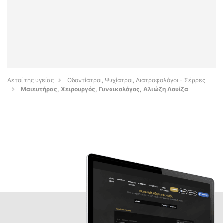
Αετοί της υγείας
Οδοντίατροι, Ψυχίατροι, Διατροφολόγοι - Σέρρες
Μαιευτήρας, Χειρουργός, Γυναικολόγος, Αλιώζη Λουίζα