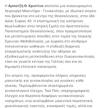
Η
Αμπατζή Θ. Χριστίνα
αποτελεί μια αναγνωρισμένη
Χειρουργό Μαιευτήρα - Γυναικολόγο, με ιδιωτικό ιατρείο
που βρίσκεται στο κέντρο της Θεσσαλονίκης, στην οδό
Αγίας Σοφίας 40. Η επιστημονική της κατάρτιση
θεμελιώθηκε στην Ιατρική Σχολή του Αριστοτελείου
Πανεπιστημίου Θεσσαλονίκης, όπου πραγματοποίησε
και μεταπτυχιακές σπουδές στον τομέα της Ιατρικής
Έρευνας-Μεθοδολογίας, με έμφαση στο σύνδρομο
πολυκυστικών ωοθηκών. Η επιδίωξη διαρκούς
επαγγελματικής ανάπτυξης την οδήγησε σε
εξειδικευμένη μετεκπαίδευση στην Ουρογυναικολογία,
τόσο σε γνωστά κέντρα της Γαλλίας όσο και σε
δημοφιλή ελληνικά νοσοκομεία.
Στο ιατρείο της, προσφέρονται πλήρεις υπηρεσίες
μαιευτικής και γυναικολογίας για γυναίκες κάθε
ηλικίας. Περιλαμβάνονται ολοκληρωμένοι
γυναικολογικοί έλεγχοι, Test Παπ, υπερηχογραφικός
έλεγχος και θεραπεία διαφόρων γυναικολογικών
νοσημάτων, ενώ αναλαμβάνει μαιευτικά περιστατικά,
φυσιολογικούς τοκετούς, καισαρικές τομές, αλλά και