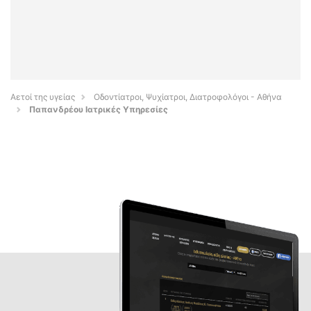
Αετοί της υγείας
Οδοντίατροι, Ψυχίατροι, Διατροφολόγοι - Αθήνα
Παπανδρέου Ιατρικές Υπηρεσίες