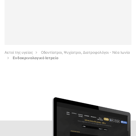
Αετοί της υγείας
Οδοντίατροι, Ψυχίατροι, Διατροφολόγοι - Νέα Ιωνία
Ενδοκρινολογικό Ιατρείο