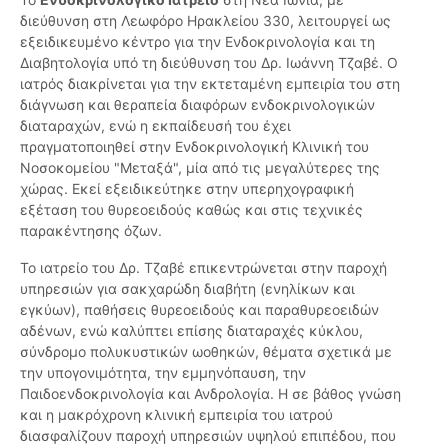
διεύθυνση στη Λεωφόρο Ηρακλείου 330, λειτουργεί ως
εξειδικευμένο κέντρο για την Ενδοκρινολογία και τη
Διαβητολογία υπό τη διεύθυνση του Δρ. Ιωάννη Τζαβέ. Ο
ιατρός διακρίνεται για την εκτεταμένη εμπειρία του στη
διάγνωση και θεραπεία διαφόρων ενδοκρινολογικών
διαταραχών, ενώ η εκπαίδευσή του έχει
πραγματοποιηθεί στην Ενδοκρινολογική Κλινική του
Νοσοκομείου "Μεταξά", μία από τις μεγαλύτερες της
χώρας. Εκεί εξειδικεύτηκε στην υπερηχογραφική
εξέταση του θυρεοειδούς καθώς και στις τεχνικές
παρακέντησης όζων.
Το ιατρείο του Δρ. Τζαβέ επικεντρώνεται στην παροχή
υπηρεσιών για σακχαρώδη διαβήτη (ενηλίκων και
εγκύων), παθήσεις θυρεοειδούς και παραθυρεοειδών
αδένων, ενώ καλύπτει επίσης διαταραχές κύκλου,
σύνδρομο πολυκυστικών ωοθηκών, θέματα σχετικά με
την υπογονιμότητα, την εμμηνόπαυση, την
Παιδοενδοκρινολογία και Ανδρολογία. Η σε βάθος γνώση
και η μακρόχρονη κλινική εμπειρία του ιατρού
διασφαλίζουν παροχή υπηρεσιών υψηλού επιπέδου, που