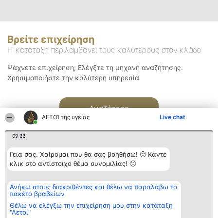
Βρείτε επιχείρηση
Η κατάταξη περιλαμβάνει τους καλύτερους στον κλάδο
Ψάχνετε επιχείρηση; Ελέγξτε τη μηχανή αναζήτησης.
Χρησιμοποιήστε την καλύτερη υπηρεσία
Αναζήτηση
ΑΕΤΟΊ της υγείας
Live chat
09:22
Γεια σας. Χαίρομαι που θα σας βοηθήσω! 🙂 Κάντε
κλικ στο αντίστοιχο θέμα συνομιλίας! 🙂
Διοργανωτής της
Κατάταξη
Επικοινωνία
Ανήκω στους διακριθέντες και θέλω να παραλάβω το
κατάταξης
Διακριθέντες
Επικοινωνία
πακέτο βραβείων
BEAUTIFUL COMPANY
Λίστα όλων
Μονοπρόσωπη ΙΚΕ
των
Θέλω να ελέγξω την επιχείρηση μου στην κατάταξη
ΤΗΛ. ΕΠΙΚΟΙΝΩΝΙΑΣ:
διακριθέντων
"Αετοί"
2104128019
Μεθοδολογία