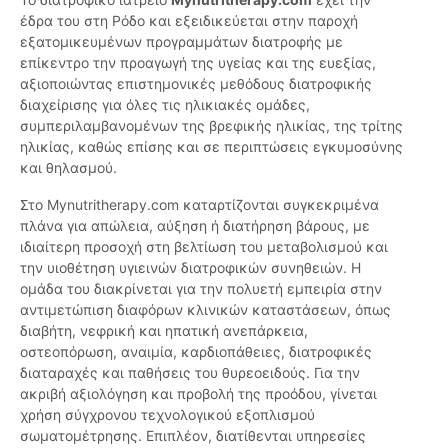
έδρα του στη Ρόδο και εξειδικεύεται στην παροχή
εξατομικευμένων προγραμμάτων διατροφής με
επίκεντρο την προαγωγή της υγείας και της ευεξίας,
αξιοποιώντας επιστημονικές μεθόδους διατροφικής
διαχείρισης για όλες τις ηλικιακές ομάδες,
συμπεριλαμβανομένων της βρεφικής ηλικίας, της τρίτης
ηλικίας, καθώς επίσης και σε περιπτώσεις εγκυμοσύνης
και θηλασμού.
Στο Mynutritherapy.com καταρτίζονται συγκεκριμένα
πλάνα για απώλεια, αύξηση ή διατήρηση βάρους, με
ιδιαίτερη προσοχή στη βελτίωση του μεταβολισμού και
την υιοθέτηση υγιεινών διατροφικών συνηθειών. Η
ομάδα του διακρίνεται για την πολυετή εμπειρία στην
αντιμετώπιση διαφόρων κλινικών καταστάσεων, όπως
διαβήτη, νεφρική και ηπατική ανεπάρκεια,
οστεοπόρωση, αναιμία, καρδιοπάθειες, διατροφικές
διαταραχές και παθήσεις του θυρεοειδούς. Για την
ακριβή αξιολόγηση και προβολή της προόδου, γίνεται
χρήση σύγχρονου τεχνολογικού εξοπλισμού
σωματομέτρησης. Επιπλέον, διατίθενται υπηρεσίες