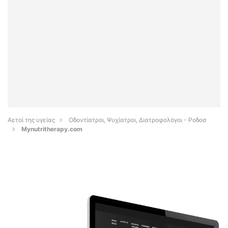
Αετοί της υγείας
Οδοντίατροι, Ψυχίατροι, Διατροφολόγοι - Ροδοσ
Mynutritherapy.com