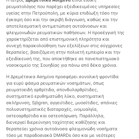
ρευματολόγος που παρέχει εξειδικευμένες υπηρεσίες
υγείας στην Πετρούπολη, με κύρια επιδίωξη τόσο την
έγκαιρη όσο και την ακριβή διάγνωση, καθώς και την
αποτελεσματική αντιμετώπιση αυτοάνοσων και
φλεγμονωδών ρευματικών παθήσεων. Η προσέγγισή της
χαρακτηρίζεται από επιστημονική πληρότητα και
συνεχή παρακολούθηση των εξελίξεων στις σύγχρονες
θεραπείες, βασιζόμενη στην πολυετή εμπειρία και την
εξειδίκευσή της, που αποκτήθηκε σε πανεπιστημιακό
νοσοκομείο της Σουηδίας για πάνω από δέκα χρόνια.
Η Δρεμέτσικα Ασημίνα προσφέρει συνολική φροντίδα
για ευρύ φάσμα ρευματικών νοσημάτων, όπως
ρευματοειδή αρθρίτιδα, σπονδυλαρθρίτιδες,
συστηματικό ερυθηματώδη λύκο, συστηματική
σκλήρυνση, Sjögren, αγγειίτιδες, μυοσίτιδες, σπάνιες
πολυσυστηματικές διαταραχές, ινομυαλγία,
οστεοαρθρίτιδα και οστεοπόρωση. Παράλληλα,
διενεργεί διερεύνηση ταχύτητας καθίζησης και
θεραπεύει χρόνια αυτοάνοσα φλεγμονώδη νοσήματα
τόσο με παραδοσιακά DMARDs όσο και με νεότερες