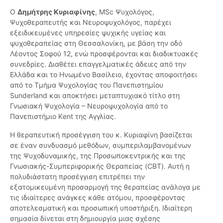
Ο
Δημήτρης Κυριαφίνης
, MSc Ψυχολόγος,
Ψυχοθεραπευτής και Νευροψυχολόγος, παρέχει
εξειδικευμένες υπηρεσίες ψυχικής υγείας και
ψυχοθεραπείας στη Θεσσαλονίκη, με βάση την οδό
Λέοντος Σοφού 12, ενώ προσφέρονται και διαδικτυακές
συνεδρίες. Διαθέτει επαγγελματικές άδειες από την
Ελλάδα και το Ηνωμένο Βασίλειο, έχοντας αποφοιτήσει
από το Τμήμα Ψυχολογίας του Πανεπιστημίου
Sunderland και αποκτήσει μεταπτυχιακό τίτλο στη
Γνωσιακή Ψυχολογία – Νευροψυχολογία από το
Πανεπιστήμιο Κent της Αγγλίας.
Η θεραπευτική προσέγγιση του κ. Κυριαφίνη βασίζεται
σε έναν συνδυασμό μεθόδων, συμπεριλαμβανομένων
της Ψυχοδυναμικής, της Προσωποκεντρικής και της
Γνωσιακής-Συμπεριφορικής Θεραπείας (CBT). Αυτή η
πολυδιάστατη προσέγγιση επιτρέπει την
εξατομικευμένη προσαρμογή της θεραπείας ανάλογα με
τις ιδιαίτερες ανάγκες κάθε ατόμου, προσφέροντας
αποτελεσματική και προσωπική υποστήριξη. Ιδιαίτερη
σημασία δίνεται στη δημιουργία μιας σχέσης