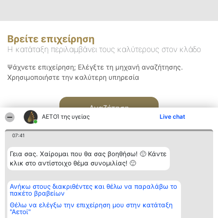
Βρείτε επιχείρηση
Η κατάταξη περιλαμβάνει τους καλύτερους στον κλάδο
Ψάχνετε επιχείρηση; Ελέγξτε τη μηχανή αναζήτησης.
Χρησιμοποιήστε την καλύτερη υπηρεσία
Αναζήτηση
ΑΕΤΟΊ της υγείας
Live chat
07:41
Γεια σας. Χαίρομαι που θα σας βοηθήσω! 🙂 Κάντε
κλικ στο αντίστοιχο θέμα συνομιλίας! 🙂
Διοργανωτής της
Κατάταξη
Επικοινωνία
Ανήκω στους διακριθέντες και θέλω να παραλάβω το
κατάταξης
Διακριθέντες
Επικοινωνία
πακέτο βραβείων
BEAUTIFUL COMPANY
Λίστα όλων
Μονοπρόσωπη ΙΚΕ
των
Θέλω να ελέγξω την επιχείρηση μου στην κατάταξη
ΤΗΛ. ΕΠΙΚΟΙΝΩΝΙΑΣ:
διακριθέντων
"Αετοί"
2104128019
Μεθοδολογία