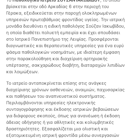
βρίσκεται στην οδό Αρκαδίας 6 στην περιοχή του
Γέρακα, εξειδικεύεται στην παροχή ολοκληρωμένων
υπηρεσιών πρωτοβάθμιας φροντίδας υγείας. Την ιατρική
μονάδα διευθύνει η ειδική παθολόγος Σούζαν Ιακωβίδου,
η οποία διαθέτει πολυετή εμπειρία και έχει σπουδάσει
στο Ιατρικό Πανεπιστήμιο της Λειψίας. Προσφέρονται
διαγνωστικές και θεραπευτικές υπηρεσίες για ένα ευρύ
φάσμα παθολογικών νοσημάτων, με ιδιαίτερη έμφαση
στην παρακολούθηση και διαχείριση αρτηριακής
υπέρτασης, σακχαρώδους διαβήτη, διαταραχών λιπιδίων
και λοιμώξεων.
Το ιατρείο ανταποκρίνεται επίσης στις ανάγκες
διαχείρισης χρόνιων ασθενειών, αναιμιών, παχυσαρκίας
και παθήσεων του αναπνευστικού συστήματος.
Περιλαμβάνονται υπηρεσίες ηλεκτρονικής
συνταγογράφησης και έκδοσης ιατρικών βεβαιώσεων
για διάφορους σκοπούς, όπως για ανανέωση ή έκδοση
άδειας οδήγησης ή για αθλητικές και κολυμβητικές
δραστηριότητες. Εξασφαλίζεται μια ολιστική και
εξατομικευμένη ιατρική φροντίδα μέσω συνεργασιών