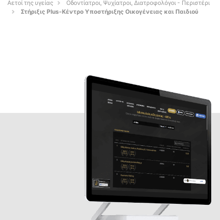
Αετοί της υγείας
Οδοντίατροι, Ψυχίατροι, Διατροφολόγοι - Περιστέρι
Στήριξις Plus-Κέντρο Υποστήριξης Οικογένειας και Παιδιού