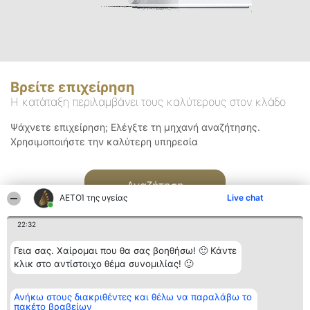
Βρείτε επιχείρηση
Η κατάταξη περιλαμβάνει τους καλύτερους στον κλάδο
Ψάχνετε επιχείρηση; Ελέγξτε τη μηχανή αναζήτησης.
Χρησιμοποιήστε την καλύτερη υπηρεσία
Αναζήτηση
ΑΕΤΟΊ της υγείας
Live chat
22:32
Γεια σας. Χαίρομαι που θα σας βοηθήσω! 🙂 Κάντε
κλικ στο αντίστοιχο θέμα συνομιλίας! 🙂
Διοργανωτής της
Κατάταξη
Επικοινωνία
Ανήκω στους διακριθέντες και θέλω να παραλάβω το
κατάταξης
Διακριθέντες
Επικοινωνία
πακέτο βραβείων
BEAUTIFUL COMPANY
Λίστα όλων