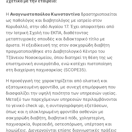
Σχετικά με την εταιρεία:
Η
Αναγνωστοπούλου Κωνσταντίνα
δραστηριοποιείται
ως παθολόγος και διαβητολόγος με ιατρείο στον
Κορυδαλλό, στην οδό Αιγαίου 17. Έχει αποφοιτήσει από
την Ιατρική Σχολή του ΕΚΠΑ, διαθέτοντας
μεταπτυχιακές σπουδές και διδακτορικό τίτλο με
άριστα. Η εξειδίκευσή της στον σακχαρώδη διαβήτη
πραγματοποιήθηκε στο Διαβητολογικό Κέντρο του
Τζάνειου Νοσοκομείου, όπου διατηρεί τη θέση της ως
επιστημονική συνεργάτιδα, ενώ κατέχει πιστοποίηση
στη διαχείριση παχυσαρκίας (SCOPE35).
Η προσέγγισή της χαρακτηρίζεται από ολιστική και
εξατομικευμένη φροντίδα, με συνεχή επιμόρφωση που
διασφαλίζει την υψηλή ποιότητα των υπηρεσιών υγείας.
Μεταξύ των παρεχόμενων υπηρεσιών περιλαμβάνονται
το γενικό check up, η συνταγογράφηση εξετάσεων,
όπως και η ολοκληρωμένη φροντίδα ασθενών με
σακχαρώδη διαβήτη, διαβητικό πόδι, χοληστερίνη,
παχυσαρκία, θυρεοειδή, οστεοπόρωση, υπέρταση και
λοιμώξεις. Διενεργούνται επίσης διαγνωστικές πράξεις