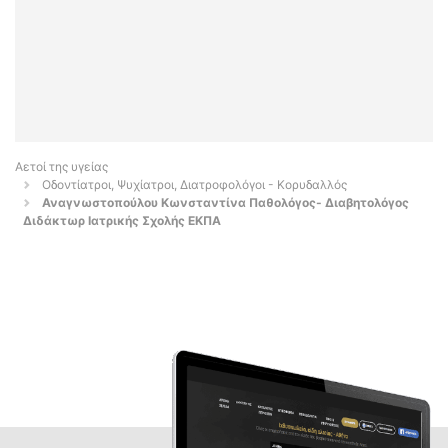
Αετοί της υγείας
Οδοντίατροι, Ψυχίατροι, Διατροφολόγοι - Κορυδαλλός
Αναγνωστοπούλου Κωνσταντίνα Παθολόγος- Διαβητολόγος
Διδάκτωρ Ιατρικής Σχολής ΕΚΠΑ