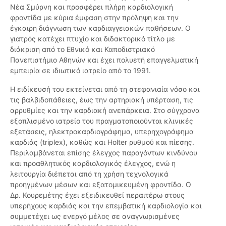
Νέα Σμύρνη και προσφέρει πλήρη καρδιολογική
φροντίδα με κύρια έμφαση στην πρόληψη και την
έγκαιρη διάγνωση των καρδιαγγειακών παθήσεων. Ο
γιατρός κατέχει πτυχίο και διδακτορικό τίτλο με
διάκριση από το Εθνικό και Καποδιστριακό
Πανεπιστήμιο Αθηνών και έχει πολυετή επαγγελματική
εμπειρία σε ιδιωτικό ιατρείο από το 1991.
Η ειδίκευσή του εκτείνεται από τη στεφανιαία νόσο και
τις βαλβιδοπάθειες, έως την αρτηριακή υπέρταση, τις
αρρυθμίες και την καρδιακή ανεπάρκεια. Στο σύγχρονα
εξοπλισμένο ιατρείο του πραγματοποιούνται κλινικές
εξετάσεις, ηλεκτροκαρδιογράφημα, υπερηχογράφημα
καρδιάς (triplex), καθώς και Holter ρυθμού και πίεσης.
Περιλαμβάνεται επίσης έλεγχος παραγόντων κινδύνου
και προαθλητικός καρδιολογικός έλεγχος, ενώ η
λειτουργία διέπεται από τη χρήση τεχνολογικά
προηγμένων μέσων και εξατομικευμένη φροντίδα. Ο
Δρ. Κουρεμέτης έχει εξειδικευθεί περαιτέρω στους
υπερήχους καρδιάς και την επεμβατική καρδιολογία και
συμμετέχει ως ενεργό μέλος σε αναγνωρισμένες