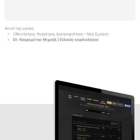
Αετοί της υγείας
Οδοντίατροι, Ψυχίατροι, Διατροφολόγοι - Νέα Σμύρνη
Dr. Κουρεμέτης Μιχαήλ | Ειδικός καρδιολόγος