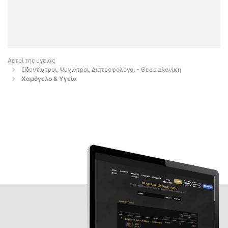
Αετοί της υγείας
Οδοντίατροι, Ψυχίατροι, Διατροφολόγοι - Θεσσαλονίκη
Χαμόγελο & Υγεία