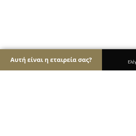
Αυτή είναι η εταιρεία σας?
Ελέ
Αετοί της υγείας
Οδοντίατροι, Ψυχίατροι, Διατ
Δρ. Γιούλη Αργυρακοπούλου