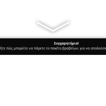
Συγχαρητήρια!
γξτε πώς μπορείτε να πάρετε το πακέτο βραβείων, για να απολαύσε
ροφολόγοι - Αθήνα
Δρ. Γιούλη Αργυρακοπούλου
Σχετικά με την εταιρεία:
Η
Δρ. Γιούλη Αργυρακοπούλ
με αξιοσημείωτο επιστημονικό