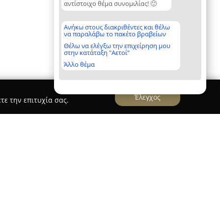
αντίστοιχο θέμα συνομιλίας! 🙂
Ανήκω στους διακριθέντες και θέλω
να παραλάβω το πακέτο βραβείων
Θέλω να ελέγξω την επιχείρηση μου
στην κατάταξη "Αετοί"
Άλλο θέμα
Έλεγχος
τε την επιτυχία σας.
ου
διακρίνεται ως παθολόγος και διαβητολόγος,
 υπόβαθρο και εκτεταμένη εμπειρία στον τομέα