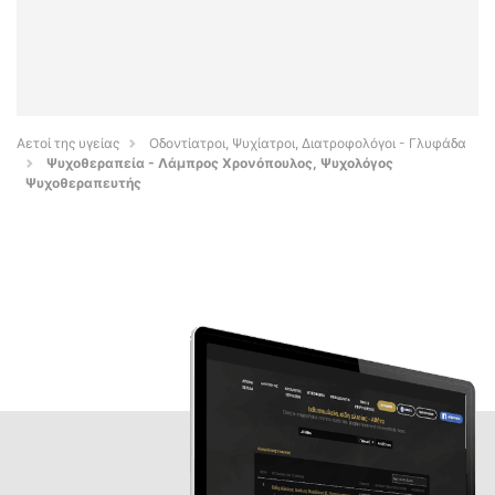
Αετοί της υγείας
Οδοντίατροι, Ψυχίατροι, Διατροφολόγοι - Γλυφάδα
Ψυχοθεραπεία - Λάμπρος Χρονόπουλος, Ψυχολόγος
Ψυχοθεραπευτής