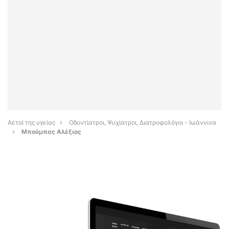
Αετοί της υγείας
Οδοντίατροι, Ψυχίατροι, Διατροφολόγοι - Ιωάννινα
Μπούμπας Αλέξιος