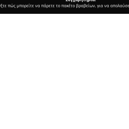
γξτε πώς μπορείτε να πάρετε το πακέτο βραβείων, για να απολαύσε
οφολόγοι - Πυλαια
Κέντρο φροντίδας άκρων
Σχετικά με την εταιρεία:
Το
Κέντρο φροντίδας άκρων
Πυλαία Θεσσαλονίκης, και δρα
άκρων. Η υπεύθυνη, κ. Γιαννακ
υπηρεσίες που καλύπτουν ένα
Δείτε περισσότερα >>
πρόληψη όσο και στην αντιμε
Στο Κέντρο φροντίδας άκρων π
καταστάσεις όπως το διαβητικ
ιδιαίτερο χειρισμό, καθώς κα
όνυχος, γνωστή για τη συχνότη
προσέγγιση του κέντρου είναι