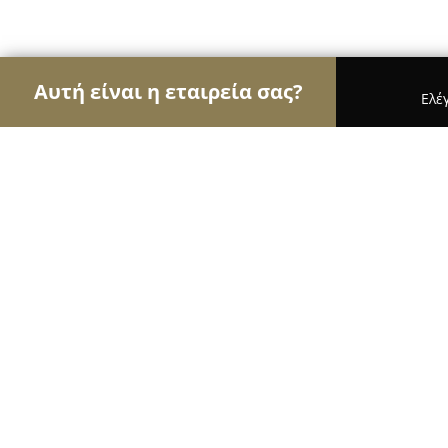
Αυτή είναι η εταιρεία σας?
Ελέ
Αετοί της υγείας
Οδοντίατροι, Ψυχίατροι, Διατρ
ΠΑΘΟΛΟΓΙΚΟ-ΑΓΓΕΙΟΠΑΘΟΛΟΓΙΚΟ
ΚΩΝΣΤΑΝΤΙΝΑ ΓΕΩΡΓΑ
8.5
(12)
Κιατο, ΚΑΛΟΓΕΡΟΠΟΥΛΟΥ 18 ΚΑΙ, Μαυρούλια 1