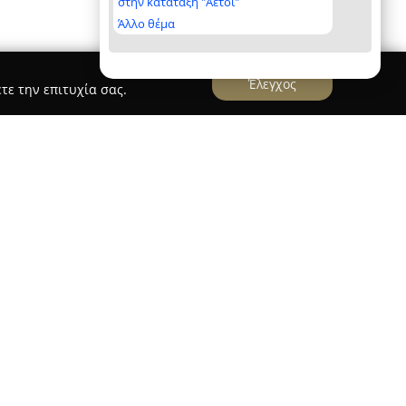
στην κατάταξη "Αετοί"
Άλλο θέμα
Έλεγχος
τε την επιτυχία σας.
 ΚΩΝΣΤΑΝΤΙΝΑ ΓΕΩΡΓΑ
γικό Ιατρείο Κωνσταντίνα Γεώργα
βρίσκεται
σφέρει ένα ευρύ φάσμα ιατρικών υπηρεσιών με
η και θεραπεία παθολογικών και αγγειακών
δίκευση που προέρχεται από το ΓΝΑ Ο
ιστατικά γενικής παθολογίας, διαχείριση
ους πρόληψης καρδιαγγειακών νοσημάτων.
πηρεσιών συγκαταλέγονται η αντιμετώπιση