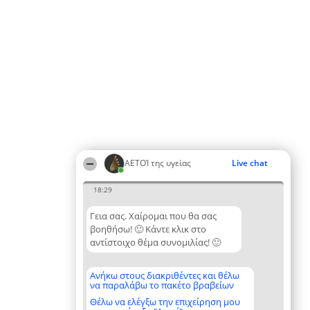
ΑΕΤΟΊ της υγείας
Live chat
18:29
Γεια σας. Χαίρομαι που θα σας
βοηθήσω! 🙂 Κάντε κλικ στο
αντίστοιχο θέμα συνομιλίας! 🙂
Ανήκω στους διακριθέντες και θέλω
να παραλάβω το πακέτο βραβείων
Θέλω να ελέγξω την επιχείρηση μου