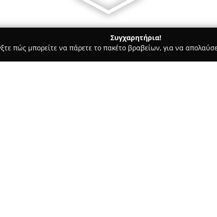
Συγχαρητήρια!
γξτε πώς μπορείτε να πάρετε το πακέτο βραβείων, για να απολαύσε
οφολόγοι - Κιατο
ΠΑΘΟΛΟΓΙΚΟ-ΑΓΓΕΙΟΠΑΘΟΛΟΓΙΚΟ ΙΑΤΡΕΙΟ
 ΙΑΤΡΕΙΟ
Σχετικά με την εταιρεία:
Το
Παθολογικό-Αγγειοπαθολο
στην πόλη του Κιάτου και προ
έμφαση στη διάγνωση, πρόληψ
διαταραχών. Η ιατρός, με εξει
Ευαγγελισμός, αναλαμβάνει περ
μεταβολικών νόσων και μεθόδ
Μεταξύ των προσφερόμενων υ