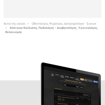
Αετοί της υγείας
Οδοντίατροι, Ψυχίατροι, Διατροφολόγοι - Συκιεσ
Κούτσιου Καλλιόπη, Παθολόγος - Διαβητολόγος, Υγιεινολόγος,
Βελονισμός