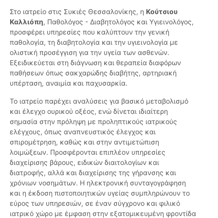
Στο ιατρείο στις Συκιές Θεσσαλονίκης, η
Κούτσιου
Καλλιόπη
, Παθολόγος - Διαβητολόγος και Υγιεινολόγος,
προσφέρει υπηρεσίες που καλύπτουν την γενική
παθολογία, τη διαβητολογία και την υγιεινολογία με
ολιστική προσέγγιση για την υγεία των ασθενών.
Εξειδικεύεται στη διάγνωση και θεραπεία διαφόρων
παθήσεων όπως σακχαρώδης διαβήτης, αρτηριακή
υπέρταση, αναιμία και παχυσαρκία.
Το ιατρείο παρέχει αναλύσεις για βασικό μεταβολισμό
και έλεγχο ουρικού οξέος, ενώ δίνεται ιδιαίτερη
σημασία στην πρόληψη με προληπτικούς ιατρικούς
ελέγχους, όπως αναπνευστικός έλεγχος και
σπιρομέτρηση, καθώς και στην αντιμετώπιση
λοιμώξεων. Προσφέρονται επιπλέον υπηρεσίες
διαχείρισης βάρους, ειδικών διαιτολογίων και
διατροφής, αλλά και διαχείρισης της γήρανσης και
χρόνιων νοσημάτων. Η ηλεκτρονική συνταγογράφηση
και η έκδοση πιστοποιητικών υγείας συμπληρώνουν το
εύρος των υπηρεσιών, σε έναν σύγχρονο και φιλικό
ιατρικό χώρο με έμφαση στην εξατομικευμένη φροντίδα