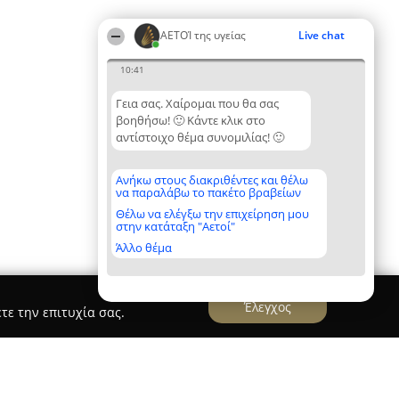
ΑΕΤΟΊ της υγείας
Live chat
10:41
Γεια σας. Χαίρομαι που θα σας
βοηθήσω! 🙂 Κάντε κλικ στο
αντίστοιχο θέμα συνομιλίας! 🙂
Ανήκω στους διακριθέντες και θέλω
να παραλάβω το πακέτο βραβείων
Θέλω να ελέγξω την επιχείρηση μου
στην κατάταξη "Αετοί"
Άλλο θέμα
Έλεγχος
τε την επιτυχία σας.
πας