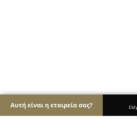
Αυτή είναι η εταιρεία σας?
Ελέ
Αετοί της υγείας
Οδοντίατροι, Ψυχίατροι, Διατ