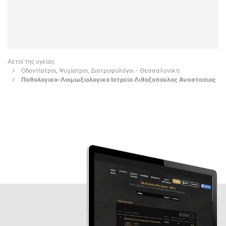
Αετοί της υγείας
Οδοντίατροι, Ψυχίατροι, Διατροφολόγοι - Θεσσαλονίκη
Παθολογικο-Λοιμωξιολογικο Ιατρείο Λιθοξοπουλος Αναστασιος