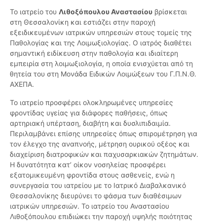
Το ιατρείο του
Λιθοξόπουλου Αναστασίου
βρίσκεται
στη Θεσσαλονίκη και εστιάζει στην παροχή
εξειδικευμένων ιατρικών υπηρεσιών στους τομείς της
Παθολογίας και της Λοιμωξιολογίας. Ο ιατρός διαθέτει
σημαντική ειδίκευση στην παθολογία και ιδιαίτερη
εμπειρία στη λοιμωξιολογία, η οποία ενισχύεται από τη
θητεία του στη Μονάδα Ειδικών Λοιμώξεων του Γ.Π.Ν.Θ.
ΑΧΕΠΑ.
Το ιατρείο προσφέρει ολοκληρωμένες υπηρεσίες
φροντίδας υγείας για διάφορες παθήσεις, όπως
αρτηριακή υπέρταση, διαβήτη και δυσλιπιδαιμία.
Περιλαμβάνει επίσης υπηρεσίες όπως σπιρομέτρηση για
τον έλεγχο της αναπνοής, μέτρηση ουρικού οξέος και
διαχείριση διατροφικών και παχυσαρκιακών ζητημάτων.
Η δυνατότητα κατ’ οίκον νοσηλείας προσφέρει
εξατομικευμένη φροντίδα στους ασθενείς, ενώ η
συνεργασία του ιατρείου με το Ιατρικό Διαβαλκανικό
Θεσσαλονίκης διευρύνει το φάσμα των διαθέσιμων
ιατρικών υπηρεσιών. Το ιατρείο του Αναστασίου
Λιθοξόπουλου επιδιώκει την παροχή υψηλής ποιότητας