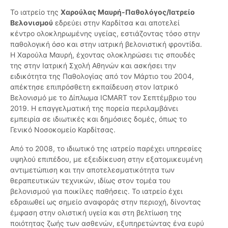
Το ιατρείο της
Χαρούλας Μαυρή-Παθολόγος/Ιατρείο
Βελονισμού
εδρεύει στην Καρδίτσα και αποτελεί
κέντρο ολοκληρωμένης υγείας, εστιάζοντας τόσο στην
παθολογική όσο και στην ιατρική βελονιστική φροντίδα.
Η Χαρούλα Μαυρή, έχοντας ολοκληρώσει τις σπουδές
της στην Ιατρική Σχολή Αθηνών και ασκήσει την
ειδικότητα της Παθολογίας από τον Μάρτιο του 2004,
απέκτησε επιπρόσθετη εκπαίδευση στον Ιατρικό
Βελονισμό με το Δίπλωμα ICMART τον Σεπτέμβριο του
2019. Η επαγγελματική της πορεία περιλαμβάνει
εμπειρία σε ιδιωτικές και δημόσιες δομές, όπως το
Γενικό Νοσοκομείο Καρδίτσας.
Από το 2008, το ιδιωτικό της ιατρείο παρέχει υπηρεσίες
υψηλού επιπέδου, με εξειδίκευση στην εξατομικευμένη
αντιμετώπιση και την αποτελεσματικότητα των
θεραπευτικών τεχνικών, ιδίως στον τομέα του
βελονισμού για ποικίλες παθήσεις. Το ιατρείο έχει
εδραιωθεί ως σημείο αναφοράς στην περιοχή, δίνοντας
έμφαση στην ολιστική υγεία και στη βελτίωση της
ποιότητας ζωής των ασθενών, εξυπηρετώντας ένα ευρύ