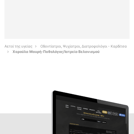
Αετοί της υγείας
Οδοντίατροι, Ψυχίατροι, Διατροφολόγοι - Καρδίτσα
Χαρούλα Μαυρή-Παθολόγος/Ιατρείο Βελονισμού