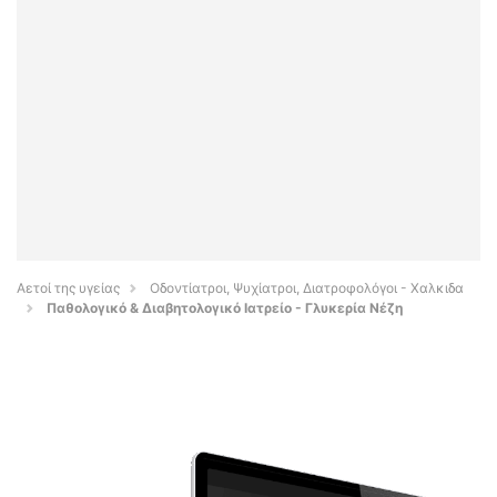
Αετοί της υγείας
Οδοντίατροι, Ψυχίατροι, Διατροφολόγοι - Χαλκιδα
Παθολογικό & Διαβητολογικό Ιατρείο - Γλυκερία Νέζη