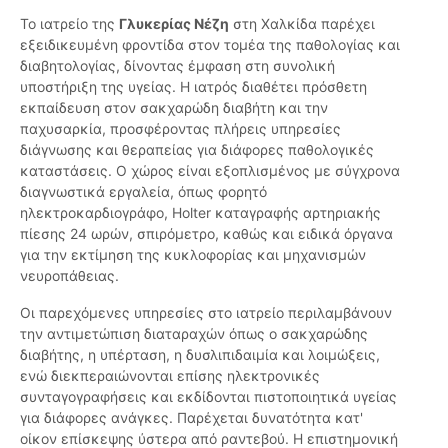
Το ιατρείο της
Γλυκερίας Νέζη
στη Χαλκίδα παρέχει
εξειδικευμένη φροντίδα στον τομέα της παθολογίας και
διαβητολογίας, δίνοντας έμφαση στη συνολική
υποστήριξη της υγείας. Η ιατρός διαθέτει πρόσθετη
εκπαίδευση στον σακχαρώδη διαβήτη και την
παχυσαρκία, προσφέροντας πλήρεις υπηρεσίες
διάγνωσης και θεραπείας για διάφορες παθολογικές
καταστάσεις. Ο χώρος είναι εξοπλισμένος με σύγχρονα
διαγνωστικά εργαλεία, όπως φορητό
ηλεκτροκαρδιογράφο, Holter καταγραφής αρτηριακής
πίεσης 24 ωρών, σπιρόμετρο, καθώς και ειδικά όργανα
για την εκτίμηση της κυκλοφορίας και μηχανισμών
νευροπάθειας.
Οι παρεχόμενες υπηρεσίες στο ιατρείο περιλαμβάνουν
την αντιμετώπιση διαταραχών όπως ο σακχαρώδης
διαβήτης, η υπέρταση, η δυσλιπιδαιμία και λοιμώξεις,
ενώ διεκπεραιώνονται επίσης ηλεκτρονικές
συνταγογραφήσεις και εκδίδονται πιστοποιητικά υγείας
για διάφορες ανάγκες. Παρέχεται δυνατότητα κατ'
οίκον επίσκεψης ύστερα από ραντεβού. Η επιστημονική