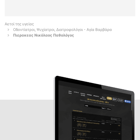
Αετοί της υγείας
Οδοντίατροι, Ψυχίατροι, Διατροφολόγοι - Αγία Βαρβάρα
Πιερακεας Νικόλαος Παθολόγος