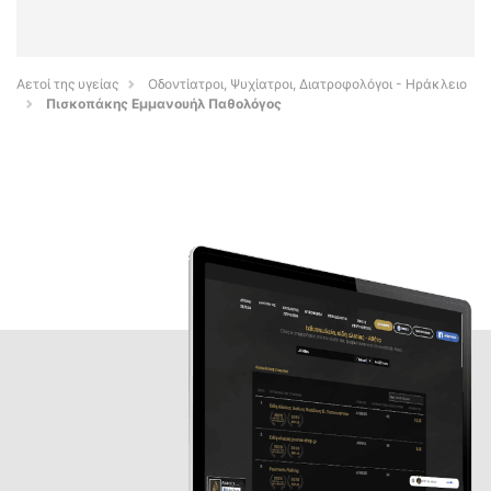
Αετοί της υγείας
Οδοντίατροι, Ψυχίατροι, Διατροφολόγοι - Ηράκλειο
Πισκοπάκης Εμμανουήλ Παθολόγος