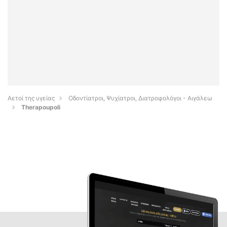
Αετοί της υγείας
Οδοντίατροι, Ψυχίατροι, Διατροφολόγοι - Αιγάλεω
Therapoupoli