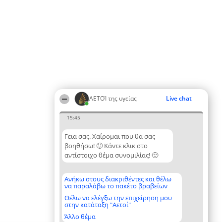
ΑΕΤΟΊ της υγείας
Live chat
15:45
Γεια σας. Χαίρομαι που θα σας
βοηθήσω! 🙂 Κάντε κλικ στο
αντίστοιχο θέμα συνομιλίας! 🙂
Ανήκω στους διακριθέντες και θέλω
να παραλάβω το πακέτο βραβείων
Θέλω να ελέγξω την επιχείρηση μου
στην κατάταξη "Αετοί"
Άλλο θέμα