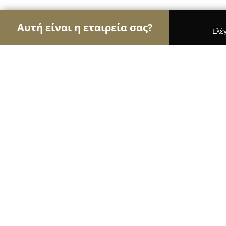
Αυτή είναι η εταιρεία σας?
Ελέ
Αετοί της υγείας
Οδοντίατροι, Ψυχίατροι, Διατ
Myrto Katsouli Dermatology
8.4
(25)
Αθήνα, Λ. Κηφισίας 60
Εμφάνιση αριθμού τηλεφώνου