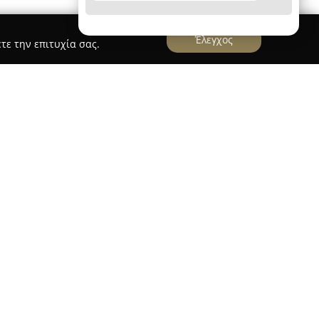
Έλεγχος
τε την επιτυχία σας.
ς 60, στην καρδιά της Αθήνας, το
atsouli Dermatology
και αποτελεί ένα σύγχρονο
λισμένο στη διατήρηση και βελτίωση της υγείας
ρία Κατσούλη, Δερματολόγος-Αφροδισιολόγος με
πό την Ιατρική Σχολή Αθηνών το 2004 και
νες δομές στην Ελλάδα και τη Γερμανία.
 ιατρείο λειτουργεί προσφέροντας κλινικές και
ρεσίες, όπως θεραπείες με βοτουλινική τοξίνη,