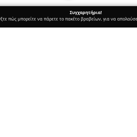
Συγχαρητήρια!
γξτε πώς μπορείτε να πάρετε το πακέτο βραβείων, για να απολαύσε
ροφολόγοι - Αθήνα
Myrto Katsouli Dermatology
Σχετικά με την εταιρεία:
Βρίσκεται στη Λεωφόρο Κηφισία
δερματολογικό ιατρείο
Myrto K
ιατρικό περιβάλλον προσανατο
του δέρματος. Η Δρ. Μυρτώ Μα
Δείτε περισσότερα >>
εκτενή εμπειρία, αποφοίτησε α
εξειδικεύθηκε σε αναγνωρισμέ
Από τον Δεκέμβριο του 2021, το
αισθητικές δερματολογικές υπη