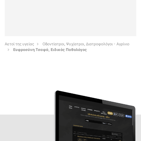
Αετοί της υγείας
Οδοντίατροι, Ψυχίατροι, Διατροφολόγοι - Αγρίνιο
Ευφροσύνη Τσαφά, Ειδικός Παθολόγος