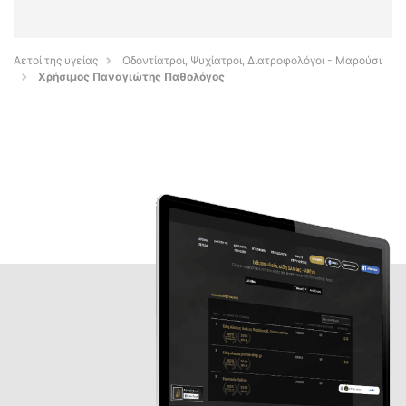
Αετοί της υγείας
Οδοντίατροι, Ψυχίατροι, Διατροφολόγοι - Μαρούσι
Χρήσιμος Παναγιώτης Παθολόγος