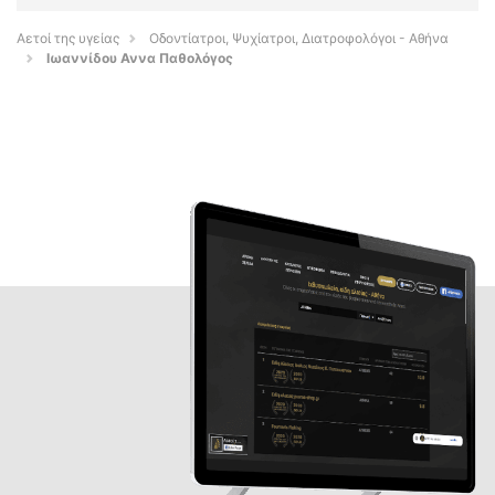
Αετοί της υγείας
Οδοντίατροι, Ψυχίατροι, Διατροφολόγοι - Αθήνα
Ιωαννίδου Αννα Παθολόγος