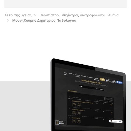
Αετοί της υγείας
Οδοντίατροι, Ψυχίατροι, Διατροφολόγοι - Αθήνα
Μουντζούρης Δημήτριος Παθολόγος