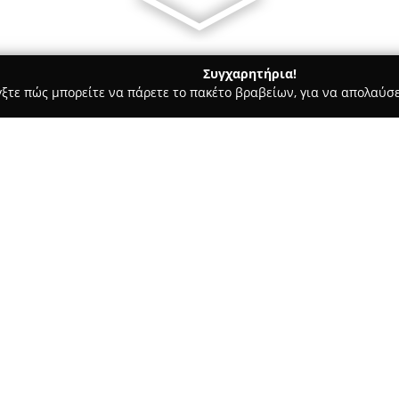
Συγχαρητήρια!
γξτε πώς μπορείτε να πάρετε το πακέτο βραβείων, για να απολαύσε
ροφολόγοι - Ζακυνθοσ
Οφθαλμολογικό Ιατρείο Παν. Ν. Καραβ
ραβίτης
Σχετικά με την εταιρεία:
Το
Οφθαλμολογικό Ιατρείο Π
ένα ευρύ φάσμα εξειδικευμέν
οφθαλμίατρος Παναγιώτης Ν. 
εμπειρία και εξειδίκευση σε δι
Δείτε περισσότερα >>
χειρουργική του καταρράκτη. 
αποκατάσταση της χαμηλής όρ
εμπειρία στην Α' πανεπιστημια