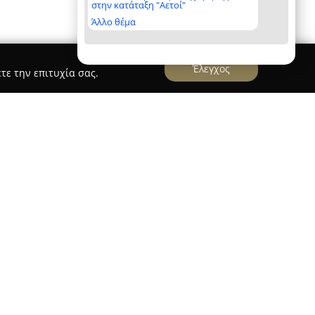
στην κατάταξη "Αετοί"
Άλλο θέμα
Έλεγχος
τε την επιτυχία σας.
ίτης
αν. Ν. Καραβίτη
, με έδρα τη Ζάκυνθο, καλύπτει
ων οφθαλμολογικών υπηρεσιών. Ο χειρουργός
Καραβίτης διαθέτει μακρά επιστημονική
αθλαστικές επεμβάσεις με laser, καθώς και στη
Η εκπαίδευσή του περιλαμβάνει ειδίκευση στην
ασης στο Πανεπιστήμιο της Φλωρεντίας,
κή κλινική του Γ. Γεννηματάς, αλλά και