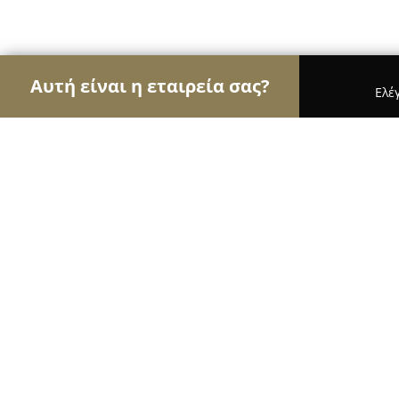
Αυτή είναι η εταιρεία σας?
Ελέ
Αετοί της υγείας
Οδοντίατροι, Ψυχίατροι, Διατ
Οφθαλμολογικό Ιατρείο Παν. Ν. Κα
8.4
(23)