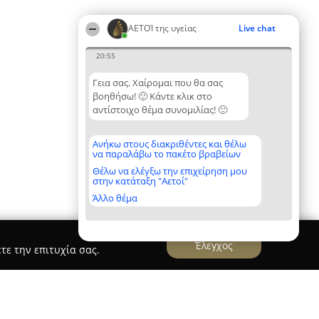
ΑΕΤΟΊ της υγείας
Live chat
20:55
Γεια σας. Χαίρομαι που θα σας
βοηθήσω! 🙂 Κάντε κλικ στο
αντίστοιχο θέμα συνομιλίας! 🙂
Ανήκω στους διακριθέντες και θέλω
να παραλάβω το πακέτο βραβείων
Θέλω να ελέγξω την επιχείρηση μου
στην κατάταξη "Αετοί"
Άλλο θέμα
Έλεγχος
τε την επιτυχία σας.