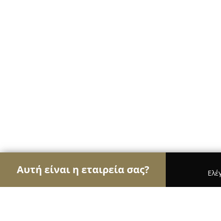
Αυτή είναι η εταιρεία σας?
Ελέ
Αετοί της υγείας
Οδοντίατροι, Ψυχίατροι, Διατ