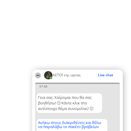
ΑΕΤΟΊ της υγείας
Live chat
07:48
Γεια σας. Χαίρομαι που θα σας
βοηθήσω! 🙂 Κάντε κλικ στο
αντίστοιχο θέμα συνομιλίας! 🙂
Ανήκω στους διακριθέντες και θέλω
να παραλάβω το πακέτο βραβείων