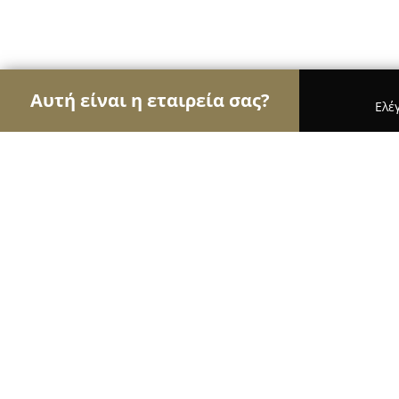
Αυτή είναι η εταιρεία σας?
Ελέ
Αετοί της υγείας
Οδοντίατροι, Ψυχίατροι, Διατ
Δήμητρα Βγενοπούλου MSc
8.9
(30)