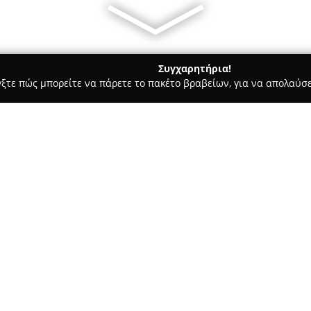
Συγχαρητήρια!
γξτε πώς μπορείτε να πάρετε το πακέτο βραβείων, για να απολαύσε
ροφολόγοι - Αθήνα
Δήμητρα Βγενοπούλου MSc
Σχετικά με την εταιρεία:
Η
Δήμητρα Βγενοπούλου MSc
σύμβουλος ψυχικής υγείας, δι
στην περιοχή Κυψέλη της Αθήν
Σχολική Ψυχολογία, γεγονός πο
Δείτε περισσότερα >>
γνώσεις όσο και για την εμπει
Η πρακτική της Δήμητρας Βγε