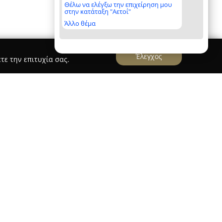
Θέλω να ελέγξω την επιχείρηση μου
στην κατάταξη "Αετοί"
Άλλο θέμα
Έλεγχος
τε την επιτυχία σας.
δραστηριοποιείται ως ψυχοθεραπεύτρια και
ατηρώντας ιδιωτικό γραφείο στην οδό Κύπρου 91,
ας. Είναι κάτοχος μεταπτυχιακού τίτλου στη
υ τη χαρακτηρίζει τόσο για τις εξειδικευμένες
ρία στον χώρο της υγείας.
νοπούλου βασίζεται στη διαμόρφωση ενός