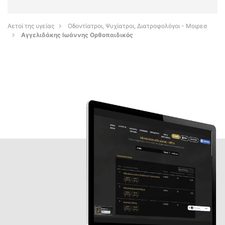
Αετοί της υγείας
Οδοντίατροι, Ψυχίατροι, Διατροφολόγοι - Μοιρεσ
Αγγελιδάκης Ιωάννης Ορθοπαιδικός