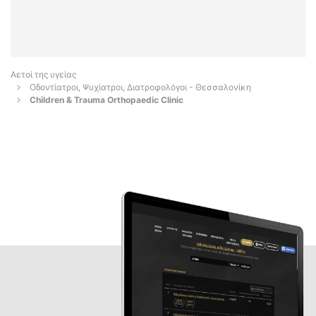
Αετοί της υγείας
Οδοντίατροι, Ψυχίατροι, Διατροφολόγοι - Θεσσαλονίκη
Children & Trauma Orthopaedic Clinic