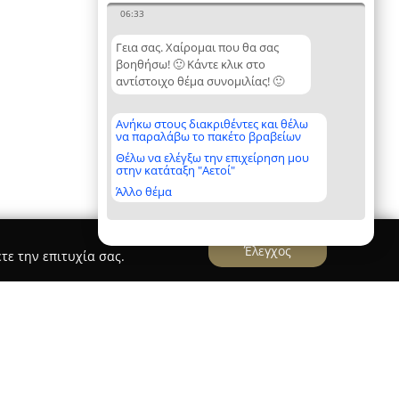
06:33
Γεια σας. Χαίρομαι που θα σας
βοηθήσω! 🙂 Κάντε κλικ στο
αντίστοιχο θέμα συνομιλίας! 🙂
Ανήκω στους διακριθέντες και θέλω
να παραλάβω το πακέτο βραβείων
Θέλω να ελέγξω την επιχείρηση μου
στην κατάταξη "Αετοί"
Άλλο θέμα
Έλεγχος
τε την επιτυχία σας.
ιρουργός, Bone & Joint Center, Ρόδος