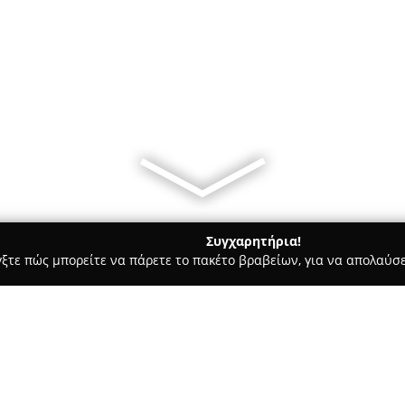
Συγχαρητήρια!
γξτε πώς μπορείτε να πάρετε το πακέτο βραβείων, για να απολαύσε
οφολόγοι - Ροδοσ
Κυριάκος Αλέξανδρος MD, Ορθοπαιδικός Χε
δικός Χειρουργός,
Σχετικά με την εταιρεία: