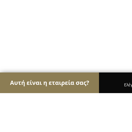
Αυτή είναι η εταιρεία σας?
Ελέ
Αετοί της υγείας
Οδοντίατροι, Ψυχίατροι, Διατρ
Κυριάκος Αλέξανδρος MD, Ορθοπαι