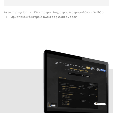
Αετοί της υγείας
Οδοντίατροι, Ψυχίατροι, Διατροφολόγοι - Χαϊδάρι
Ορθοπαιδικό ιατρείο Κλειτσας Αλέξανδρος